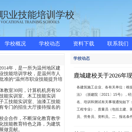
职业技能培训学校
 VOCATIONAL TRAINING SCHOOLS
学校概况
学校动态
资料下载
联系我们
学校动态
2014年，是一所为温州地区建
业技能培训学校，是温州市人
鹿城建校关于2026
批准的“温州市职业技能提升培
知
各建筑施工企业、各有关单位：根
体教室30间，计算机机房有
50
法》（浙建院〔2021〕15号）
技能实训室、木工技能实训
子工技能实训室、油漆工技能
名、培训和测试有关事项通知如下
有专门的招生大厅接待报名的
工程专业）、质量员（包括土建、
员、劳务员、资料员。二、报名条件凡
校企合作，不断深化教育教学
化技能教育特色之路，为建筑
展做贡献。