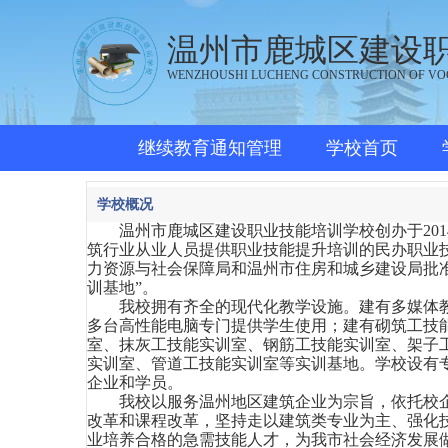
温州市鹿城区建设
WENZHOUSHI LUCHENG CONSTRUCTION OF VO
继续教育通知管理
学校首页
学校概况
温州市鹿城区建设职业技能培训学校创办于
2
筑行业从业人员提供职业技能提升培训的民办职业
力资源与社会保障局和温州市住房和城乡建设局批
训基地”。
我校拥有齐全的现代化教学设施。建有多媒体教
多台高性能电脑专门提供学生使用；建有砌筑工技
室、抹灰工技能实训室、钢筋工技能实训室、架子
实训室、管道工技能实训室等实训基地。学校设有
企业和学员。
我校以服务温州地区建筑企业为宗旨，依托校
改革和课程改革，坚持走以建筑类专业为主、强化
业培养合格的急需技能人才，为我市社会经济发展