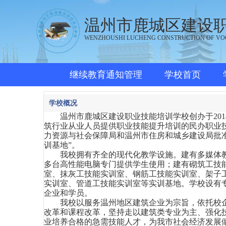
温州市鹿城区建设
WENZHOUSHI LUCHENG CONSTRUCTION OF VO
继续教育通知管理
学校首页
学校概况
温州市鹿城区建设职业技能培训学校创办于
2
筑行业从业人员提供职业技能提升培训的民办职业
力资源与社会保障局和温州市住房和城乡建设局批
训基地”。
我校拥有齐全的现代化教学设施。建有多媒体教
多台高性能电脑专门提供学生使用；建有砌筑工技
室、抹灰工技能实训室、钢筋工技能实训室、架子
实训室、管道工技能实训室等实训基地。学校设有
企业和学员。
我校以服务温州地区建筑企业为宗旨，依托校
改革和课程改革，坚持走以建筑类专业为主、强化
业培养合格的急需技能人才，为我市社会经济发展