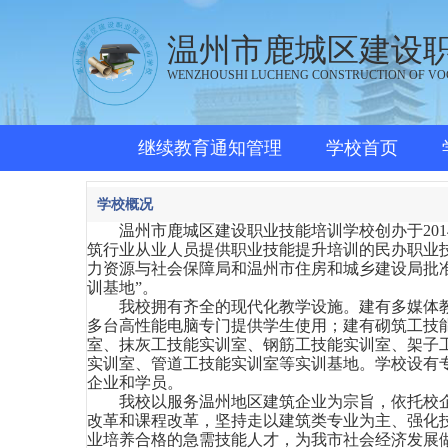
温州市鹿城区建设
WENZHOUSHI LUCHENG CONSTRUCTION OF VO
继续教育通知管理
学校首页
学校概况
温州市鹿城区建设职业技能培训学校创办于
2
筑行业从业人员提供职业技能提升培训的民办职业
力资源与社会保障局和温州市住房和城乡建设局批
训基地”。
我校拥有齐全的现代化教学设施。建有多媒体教
多台高性能电脑专门提供学生使用；建有砌筑工技
室、抹灰工技能实训室、钢筋工技能实训室、架子
实训室、管道工技能实训室等实训基地。学校设有
企业和学员。
我校以服务温州地区建筑企业为宗旨，依托校
改革和课程改革，坚持走以建筑类专业为主、强化
业培养合格的急需技能人才，为我市社会经济发展