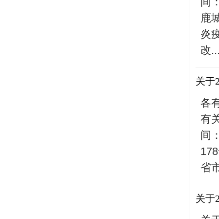
间：
鹿
炎
改..
关于
各
有
间：
1
省
关于