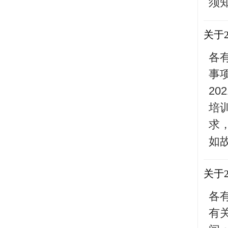
须
关于
各
事
20
培
求
如故
关于
各
有