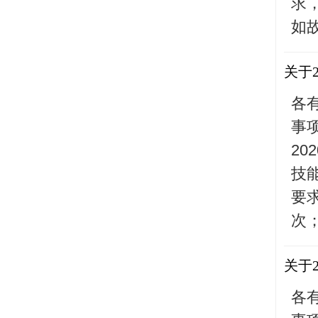
求
如故
关于
各
事
20
技
要
次；
关于
各